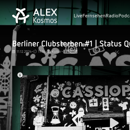
Live
Fernsehen
Radio
Podc
Berliner Clubsterben #1 | Status 
11.12.2024
•
11:16
•
Kultur
•
Full HD