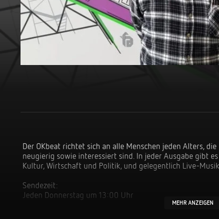
Der OKbeat richtet sich an alle Menschen jeden Alters, die 
neugierig sowie interessiert sind. In jeder Ausgabe gibt e
Kultur, Wirtschaft und Politik, und gelegentlich Live-Musik
Sendezeit:
Jeden Donnerstag um 13:00 Uhr
MEHR ANZEIGEN
Die Sendung von und mit Moderator Rolf Gänsrich bietet K