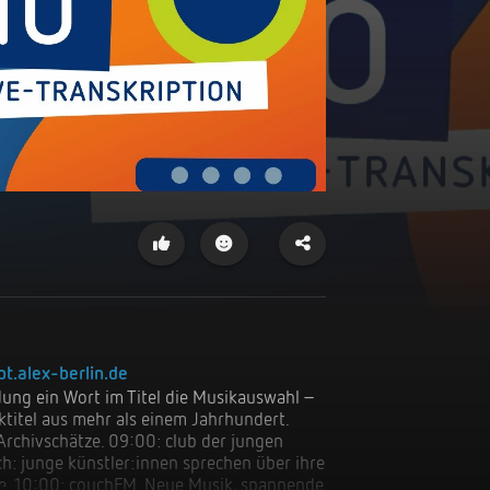
pt.alex-berlin.de
titel aus mehr als einem Jahrhundert. 
rchivschätze. 09:00: club der jungen 
sch: junge künstler:innen sprechen über ihre 
che. 10:00: couchFM. Neue Musik, spannende 