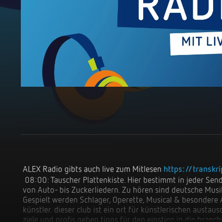
ALEX Radio gibts auch live zum Mitlesen 
https://transkri
 08:00: Tauscher Plattenkiste. Hier bestimmt in jeder Sendung ein Wort im Titel die Musikauswahl - 
von Auto- bis Zuckerliedern. Zu hören sind deutsche Musik
Gespielt werden Schlager, Operette, Musical & besondere A
künstler. dieser club ist ein ort für künstlerischen austau
ziele und profis geben tipps für den einstieg in die bran